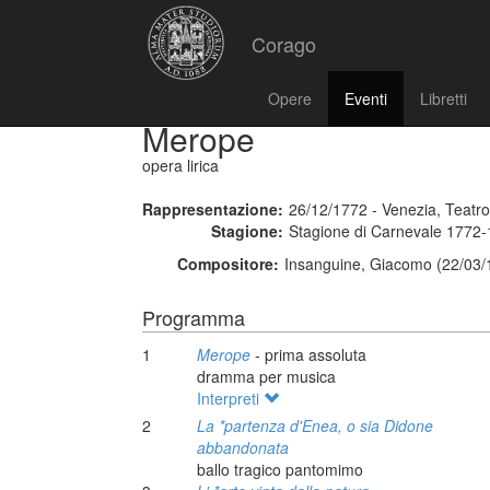
Corago
Opere
Eventi
Libretti
Merope
opera lirica
Rappresentazione:
26/12/1772 - Venezia, Teatr
Stagione:
Stagione di Carnevale 1772
Compositore:
Insanguine, Giacomo (22/03/
Programma
1
Merope
- prima assoluta
dramma per musica
Interpreti
2
La *partenza d'Enea, o sia Didone
abbandonata
ballo tragico pantomimo