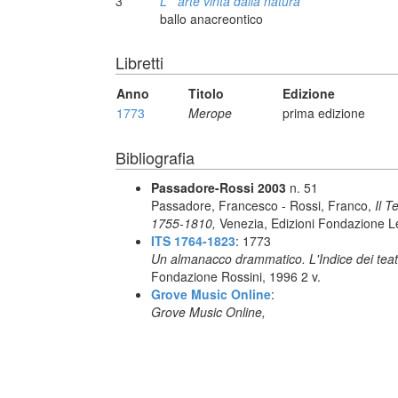
3
L' *arte vinta dalla natura
ballo anacreontico
Libretti
Anno
Titolo
Edizione
1773
Merope
prima edizione
Bibliografia
Passadore-Rossi 2003
n. 51
Passadore, Francesco - Rossi, Franco,
Il T
1755-1810,
Venezia, Edizioni Fondazione L
ITS 1764-1823
: 1773
Un almanacco drammatico. L'Indice dei teatr
Fondazione Rossini, 1996 2 v.
Grove Music Online
:
Grove Music Online,