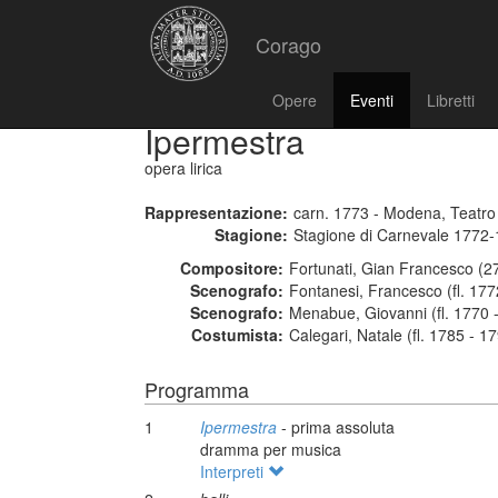
Corago
Opere
Eventi
Libretti
Ipermestra
opera lirica
Rappresentazione:
carn. 1773 - Modena, Teatro 
Stagione:
Stagione di Carnevale 1772
Compositore:
Fortunati, Gian Francesco (2
Scenografo:
Fontanesi, Francesco (fl. 177
Scenografo:
Menabue, Giovanni (fl. 1770 
Costumista:
Calegari, Natale (fl. 1785 - 1
Programma
1
Ipermestra
- prima assoluta
dramma per musica
Interpreti