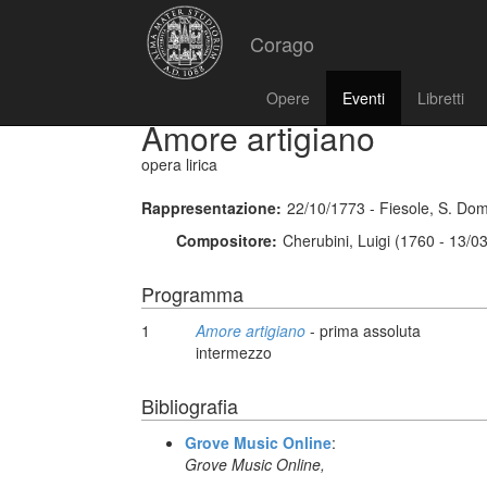
Corago
Opere
Eventi
Libretti
Amore artigiano
opera lirica
Rappresentazione:
22/10/1773 - Fiesole, S. Do
Compositore:
Cherubini, Luigi (1760 - 13/0
Programma
1
Amore artigiano
- prima assoluta
intermezzo
Bibliografia
Grove Music Online
:
Grove Music Online,