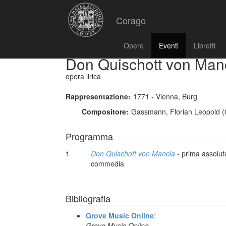
Corago
Opere
Eventi
Libretti
Don Quischott von Man
opera lirica
Rappresentazione:
1771 - Vienna, Burg
Compositore:
Gassmann, Florian Leopold (
Programma
1
Don Quischott von Mancia
- prima assolut
commedia
Bibliografia
Grove Music Online
:
Grove Music Online,