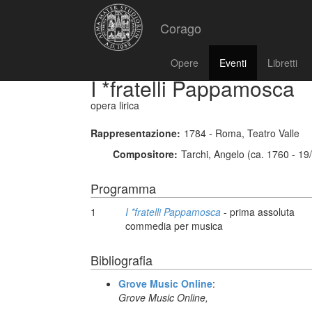
Corago
Opere
Eventi
Libretti
I *fratelli Pappamosca
opera lirica
Rappresentazione:
1784 - Roma, Teatro Valle
Compositore:
Tarchi, Angelo (ca. 1760 - 19
Programma
1
I *fratelli Pappamosca
- prima assoluta
commedia per musica
Bibliografia
Grove Music Online
:
Grove Music Online,