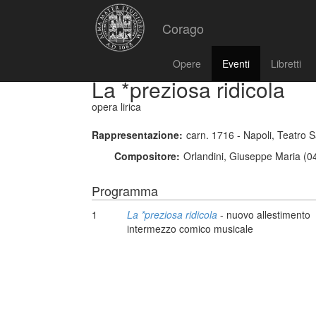
Corago
Opere
Eventi
Libretti
La *preziosa ridicola
opera lirica
Rappresentazione:
carn. 1716 - Napoli, Teatro 
Compositore:
Orlandini, Giuseppe Maria (0
Programma
1
La *preziosa ridicola
- nuovo allestimento
intermezzo comico musicale