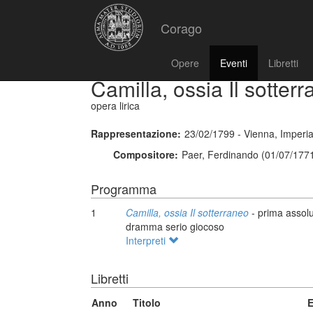
Corago
Opere
Eventi
Libretti
Camilla, ossia Il sotter
opera lirica
Rappresentazione:
23/02/1799 - Vienna, Imperial
Compositore:
Paer, Ferdinando (01/07/1771
Programma
1
Camilla, ossia Il sotterraneo
- prima assol
dramma serio giocoso
Interpreti
Libretti
Anno
Titolo
E