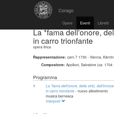
Corago
Opere
Eventi
Libretti
La *fama dell'onore, del
in carro trionfante
opera lirica
Rappresentazione:
carn.? 1730 - Vienna, Kärntn
Compositore:
Apolloni, Salvatore (ca. 1704 
Programma
1
La *fama dell'onore, della virtù, dell'innoc
in carro trionfante
- nuovo allestimento
musica bernesca
Interpreti