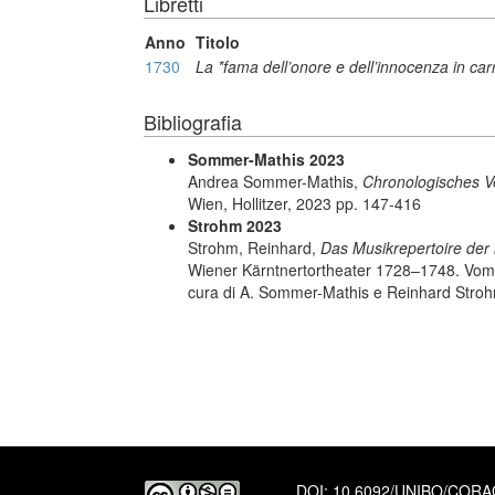
Libretti
Anno
Titolo
1730
La *fama dell’onore e dell’innocenza in car
Bibliografia
Sommer-Mathis 2023
Andrea Sommer-Mathis,
Chronologisches Ve
Wien, Hollitzer, 2023 pp. 147-416
Strohm 2023
Strohm, Reinhard,
Das Musikrepertoire der 
Wiener Kärntnertortheater 1728–1748. Vom
cura di A. Sommer-Mathis e Reinhard Strohm
DOI:
10.6092/UNIBO/COR