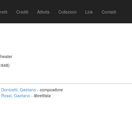
retti
Crediti
Attività
Collezioni
Link
Contatti
theater
/1848)
Donizetti, Gaetano
-
compositore
Rossi, Gaetano
-
librettista