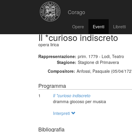
Corago
Opere
Eventi
Libretti
Il *curioso indiscreto
opera lirica
Rappresentazione:
prim. 1779 - Lodi, Teatro
Stagione:
Stagione di Primavera
Compositore:
Anfossi, Pasquale (05/04/172
Programma
1
Il *curioso indiscreto
dramma giocoso per musica
Interpreti
Bibliografia