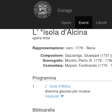
Corago
Opere
Eventi
Libretti
L' *isola d'Alcina
opera lirica
Rappresentazione:
carn. 1778 - Siena
Compositore:
Gazzaniga, Giuseppe (1737 [o
Scenografo:
Montini, Pietro (fl. 1778 - 178
Costumista:
Mayner, Ferdinando (1770 - 
Programma
1
L' *isola d'Alcina
dramma giocoso per musica
Interpreti
Bibliografia