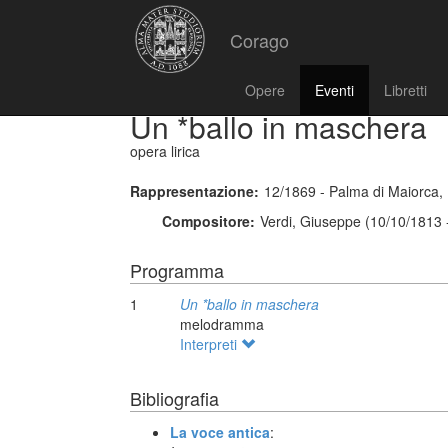
Corago
Opere
Eventi
Libretti
Un *ballo in maschera
opera lirica
Rappresentazione:
12/1869 - Palma di Maiorca, 
Compositore:
Verdi, Giuseppe (10/10/1813 
Programma
1
Un *ballo in maschera
melodramma
Interpreti
Bibliografia
La voce antica
: