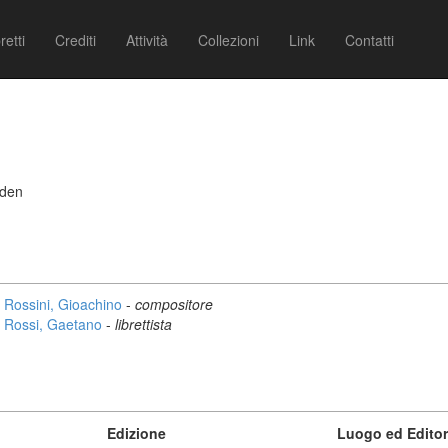
retti
Crediti
Attività
Collezioni
Link
Contatti
rden
Rossini, Gioachino
-
compositore
Rossi, Gaetano
-
librettista
Edizione
Luogo ed Edito