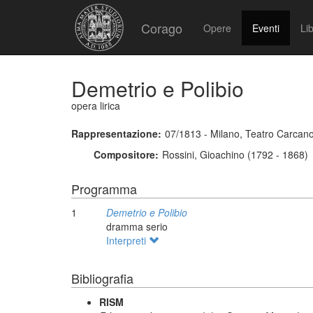
Corago
Opere
Eventi
Lib
Demetrio e Polibio
opera lirica
Rappresentazione:
07/1813 - Milano, Teatro Carcan
Compositore:
Rossini, Gioachino (1792 - 1868)
Programma
1
Demetrio e Polibio
dramma serio
Interpreti
Bibliografia
RISM