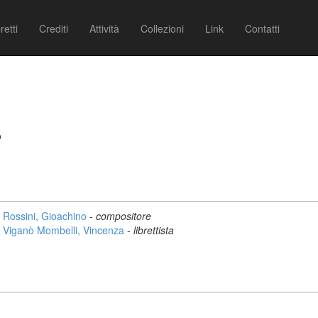
retti
Crediti
Attività
Collezioni
Link
Contatti
o
Rossini, Gioachino
-
compositore
Viganò Mombelli, Vincenza
-
librettista