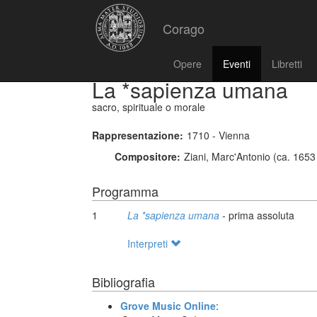
Corago
Opere
Eventi
Libretti
La *sapienza umana
sacro, spirituale o morale
Rappresentazione:
1710 - Vienna
Compositore:
Ziani, Marc'Antonio (ca. 1653
Programma
1
La *sapienza umana
- prima assoluta
Interpreti
Bibliografia
Grove Music Online
: