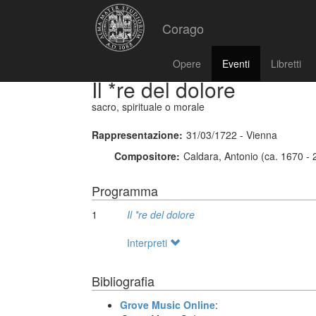
Corago
Opere
Eventi
Libretti
Il *re del dolore
sacro, spirituale o morale
Rappresentazione:
31/03/1722 - Vienna
Compositore:
Caldara, Antonio (ca. 1670 -
Programma
1
Il *re del dolore
Interpreti
Bibliografia
Grove Music Online
: