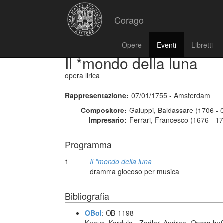
Corago
Opere
Eventi
Libretti
Il *mondo della luna
opera lirica
Rappresentazione:
07/01/1755 - Amsterdam
Compositore:
Galuppi, Baldassare (1706 - 
Impresario:
Ferrari, Francesco (1676 - 1
Programma
1
Il *mondo della luna
dramma giocoso per musica
Bibliografia
OBoI
: OB-1198
Knaus, Kordula - Zedler, Andrea,
Opera buf