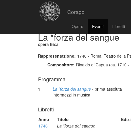
Corago
Opere
Eventi
Libretti
La *forza del sangue
opera lirica
Rappresentazione:
1746 - Roma, Teatro della P
Compositore:
Rinaldo di Capua (ca. 1710 -
Programma
1
La *forza del sangue
- prima assoluta
intermezzi in musica
Libretti
Anno
Titolo
Ediz
1746
La *forza del sangue