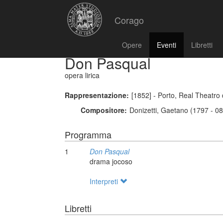
Corago
Opere
Eventi
Libretti
Don Pasqual
opera lirica
Rappresentazione:
[1852] - Porto, Real Theatro
Compositore:
Donizetti, Gaetano (1797 - 0
Programma
1
Don Pasqual
drama jocoso
Interpreti
Libretti