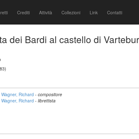
retti
Crediti
Attività
Collezioni
Link
Contatti
a dei Bardi al castello di Vartebu
o
83)
Wagner, Richard
-
compositore
Wagner, Richard
-
librettista