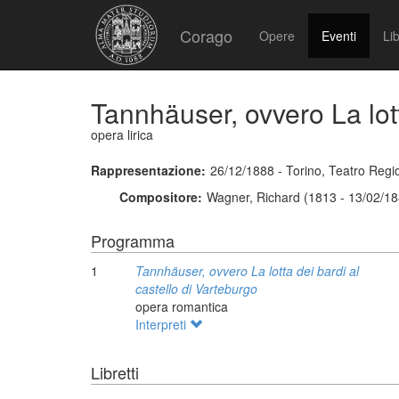
Corago
Opere
Eventi
Lib
Tannhäuser, ovvero La lott
opera lirica
Rappresentazione:
26/12/1888 - Torino, Teatro Regi
Compositore:
Wagner, Richard (1813 - 13/02/18
Programma
1
Tannhäuser, ovvero La lotta dei bardi al
castello di Varteburgo
opera romantica
Interpreti
Libretti