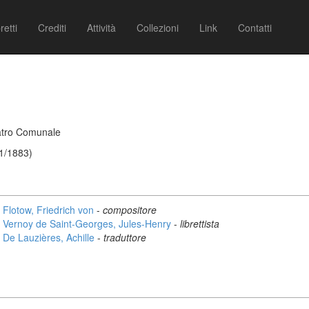
retti
Crediti
Attività
Collezioni
Link
Contatti
eatro Comunale
01/1883)
Flotow, Friedrich von
-
compositore
Vernoy de Saint-Georges, Jules-Henry
-
librettista
De Lauzières, Achille
-
traduttore