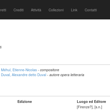
retti
Crediti
Attività
Collezioni
Link
Contatti
i
Méhul, Etienne-Nicolas
-
compositore
Duval, Alexandre detto Duval
-
autore opera letteraria
Edizione
Luogo ed Editore
[Firenze?], [s.n.]