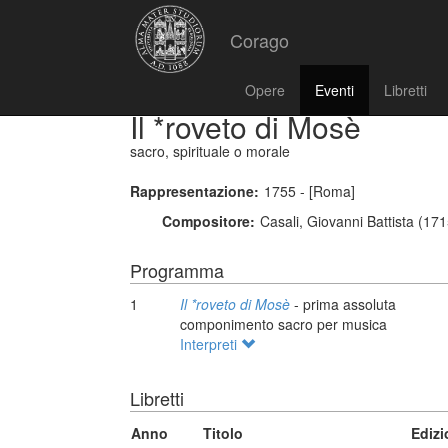
Corago
Opere
Eventi
Libretti
Il *roveto di Mosè
sacro, spirituale o morale
Rappresentazione:
1755 - [Roma]
Compositore:
Casali, Giovanni Battista (17
Programma
1
Il *roveto di Mosè
- prima assoluta
componimento sacro per musica
Interpreti
Libretti
Anno
Titolo
Edizi