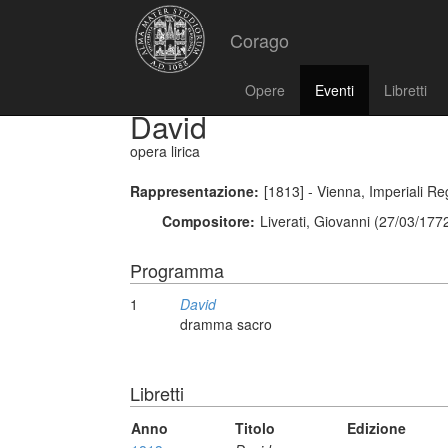
Corago
Opere
Eventi
Libretti
David
opera lirica
Rappresentazione:
[1813] - Vienna, Imperiali Reg
Compositore:
Liverati, Giovanni (27/03/177
Programma
1
David
dramma sacro
Libretti
Anno
Titolo
Edizione