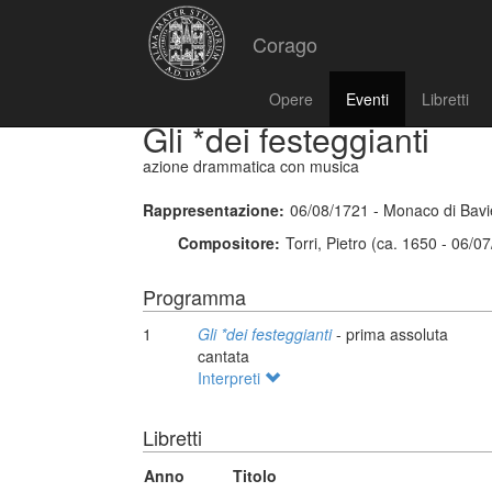
Corago
Opere
Eventi
Libretti
Gli *dei festeggianti
azione drammatica con musica
Rappresentazione:
06/08/1721 - Monaco di Bavi
Compositore:
Torri, Pietro (ca. 1650 - 06/0
Programma
1
Gli *dei festeggianti
- prima assoluta
cantata
Interpreti
Libretti
Anno
Titolo