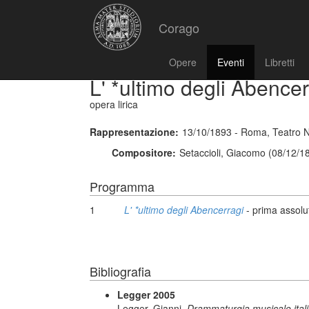
Corago
Opere
Eventi
Libretti
L' *ultimo degli Abencer
opera lirica
Rappresentazione:
13/10/1893 - Roma, Teatro 
Compositore:
Setaccioli, Giacomo (08/12/1
Programma
1
L' *ultimo degli Abencerragi
- prima assolu
Bibliografia
Legger 2005
Legger, Gianni,
Drammaturgia musicale italiana