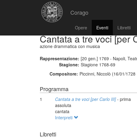
Corago
Opere
Eventi
Libretti
Cantata a tre voci [per C
azione drammatica con musica
Rappresentazione:
[20 gen.] 1769 - Napoli, Tea
Stagione:
Stagione 1768-69
Compositore:
Piccinni, Niccolò (16/01/1728
Programma
1
Cantata a tre voci [per Carlo III]
- prima
assoluta
cantata
Interpreti
Libretti