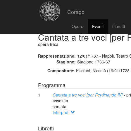
Corago
Opere
Eventi
Libretti
Cantata a tre voci [per 
opera lirica
Rappresentazione:
12/01/1767 - Napoli, Teatro 
Stagione:
Stagione 1766-67
Compositore:
Piccinni, Niccolò (16/01/1728
Programma
1
Cantata a tre voci [per Ferdinando IV]
- pr
assoluta
cantata
Interpreti
Libretti