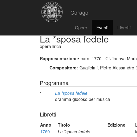
Corago
Opere
Eventi
Libretti
La *sposa fedele
opera lirica
Rappresentazione:
carn. 1770 - Civitanova Mar
Compositore:
Guglielmi, Pietro Alessandro 
Programma
1
La *sposa fedele
dramma giocoso per musica
Libretti
Anno
Titolo
Edizione
1769
La *sposa fedele