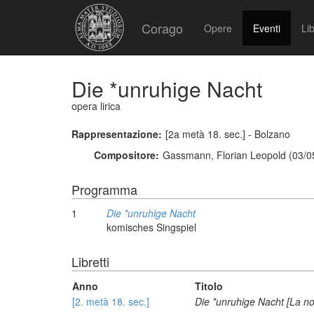
Corago
Opere
Eventi
Lib
Die *unruhige Nacht
opera lirica
Rappresentazione:
[2a metà 18. sec.] - Bolzano
Compositore:
Gassmann, Florian Leopold (03/0
Programma
1
Die *unruhige Nacht
komisches Singspiel
Libretti
Anno
Titolo
[2. metà 18. sec.]
Die *unruhige Nacht [La not