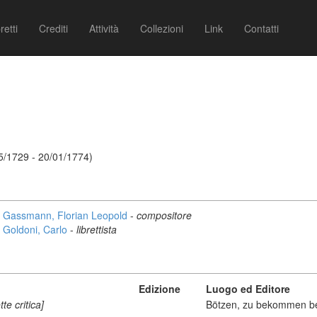
retti
Crediti
Attività
Collezioni
Link
Contatti
5/1729 - 20/01/1774)
Gassmann, Florian Leopold
-
compositore
Goldoni, Carlo
-
librettista
Edizione
Luogo ed Editore
te critica]
Bötzen, zu bekommen b