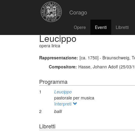
Corago
Opere
Eventi
Libretti
Leucippo
opera lirica
Rappresentazione:
[ca. 1750] - Braunschweig, T
Compositore:
Hasse, Johann Adolf (25/03/1
Programma
1
Leucippo
pastorale per musica
Interpreti
2
balli
Libretti