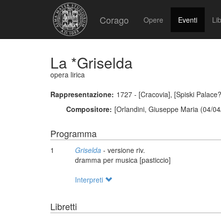
Corago
Opere
Eventi
Lib
La *Griselda
opera lirica
Rappresentazione:
1727 - [Cracovia], [Spiski Palace?
Compositore:
[Orlandini, Giuseppe Maria (04/04
Programma
1
Griselda
- versione riv.
dramma per musica [pasticcio]
Interpreti
Libretti