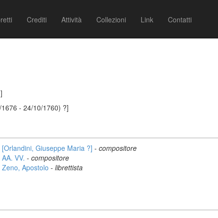
retti
Crediti
Attività
Collezioni
Link
Contatti
]
/1676 - 24/10/1760) ?]
[Orlandini, Giuseppe Maria ?]
-
compositore
AA. VV.
-
compositore
Zeno, Apostolo
-
librettista