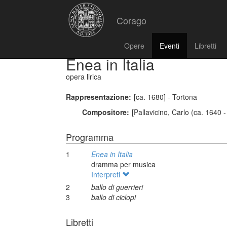
Corago
Opere
Eventi
Libretti
Enea in Italia
opera lirica
Rappresentazione:
[ca. 1680] - Tortona
Compositore:
[Pallavicino, Carlo (ca. 1640 
Programma
1
Enea in Italia
dramma per musica
Interpreti
2
ballo di guerrieri
3
ballo di ciclopi
Libretti