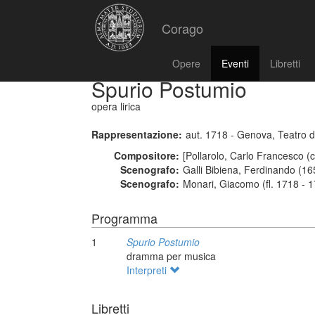
Corago
Opere
Eventi
Libretti
Spurio Postumio
opera lirica
Rappresentazione:
aut. 1718 - Genova, Teatro 
Compositore:
[Pollarolo, Carlo Francesco (
Scenografo:
Galli Bibiena, Ferdinando (16
Scenografo:
Monari, Giacomo (fl. 1718 - 
Programma
1
Spurio Postumio
dramma per musica
Interpreti
Libretti