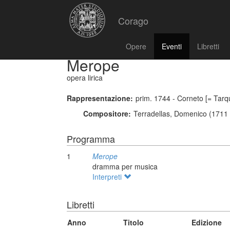
Corago
Opere
Eventi
Libretti
Merope
opera lirica
Rappresentazione:
prim. 1744 - Corneto [= Tarqu
Compositore:
Terradellas, Domenico (1711 
Programma
1
Merope
dramma per musica
Interpreti
Libretti
Anno
Titolo
Edizione