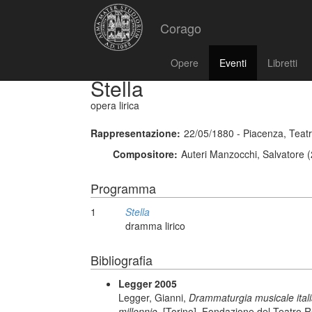
Corago
Opere
Eventi
Libretti
Stella
opera lirica
Rappresentazione:
22/05/1880 - Piacenza, Teat
Compositore:
Auteri Manzocchi, Salvatore 
Programma
1
Stella
dramma lirico
Bibliografia
Legger 2005
Legger, Gianni,
Drammaturgia musicale italiana
millennio,
[Torino], Fondazione del Teatro R