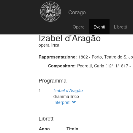
Corago
Opere
Eventi
Libretti
Izabel d'Aragão
opera lirica
Rappresentazione:
1862 - Porto, Teatro de S. J
Compositore:
Pedrotti, Carlo (12/11/1817 -
Programma
1
Izabel d'Aragão
dramma lirico
Interpreti
Libretti
Anno
Titolo