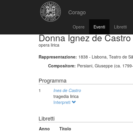
Corago
Opere
Eventi
Libretti
Donna Ignez de Castro
opera lirica
Rappresentazione:
1838 - Lisbona, Teatro de S
Compositore:
Persiani, Giuseppe (ca. 1799
Programma
1
Ines de Castro
tragedia lirica
Interpreti
Libretti
Anno
Titolo