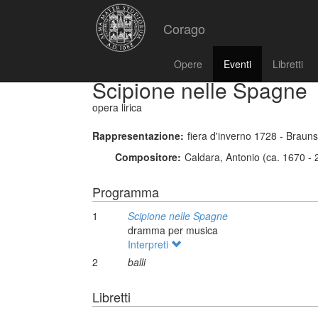
Corago
Opere
Eventi
Libretti
Scipione nelle Spagne
opera lirica
Rappresentazione:
fiera d'inverno 1728 - Braun
Compositore:
Caldara, Antonio (ca. 1670 -
Programma
1
Scipione nelle Spagne
dramma per musica
Interpreti
2
balli
Libretti