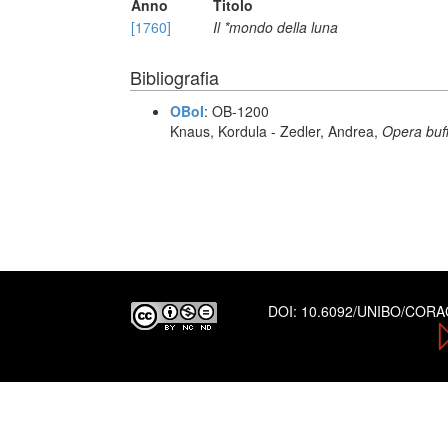
Anno
Titolo
[1760]
Il *mondo della luna
Bibliografia
OBoI
: OB-1200
Knaus, Kordula - Zedler, Andrea,
Opera buf
DOI:
10.6092/UNIBO/COR