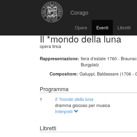
Corago
Opere
Eventi
Libretti
Il *mondo della luna
opera lirica
Rappresentazione:
fiera d'estate 1760 - Brau
Burgplatz
Compositore:
Galuppi, Baldassare (1706 - 
Programma
1
Il *mondo della luna
dramma giocoso per musica
Interpreti
Libretti