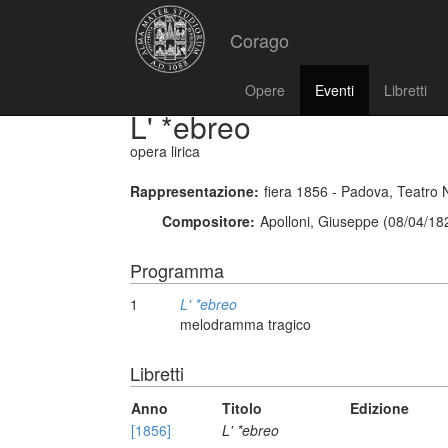
Corago
Opere
Eventi
Libretti
L' *ebreo
opera lirica
Rappresentazione:
fiera 1856 - Padova, Teatro
Compositore:
Apolloni, Giuseppe (08/04/18
Programma
1
L' *ebreo
melodramma tragico
Libretti
Anno
Titolo
Edizione
[1856]
L' *ebreo