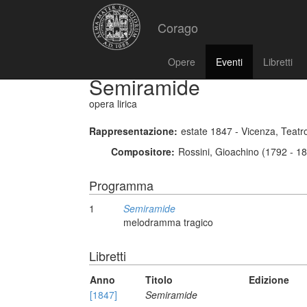
Corago
Opere
Eventi
Libretti
Semiramide
opera lirica
Rappresentazione:
estate 1847 - Vicenza, Teatr
Compositore:
Rossini, Gioachino (1792 - 1
Programma
1
Semiramide
melodramma tragico
Libretti
Anno
Titolo
Edizione
[1847]
Semiramide