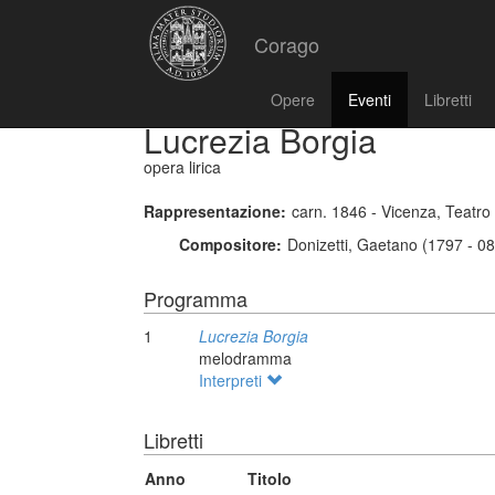
Corago
Opere
Eventi
Libretti
Lucrezia Borgia
opera lirica
Rappresentazione:
carn. 1846 - Vicenza, Teatro
Compositore:
Donizetti, Gaetano (1797 - 0
Programma
1
Lucrezia Borgia
melodramma
Interpreti
Libretti
Anno
Titolo