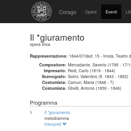
Corago
Opere
Eventi
Lib
Il *giuramento
opera lirica
Rappresentazione:
1844/07/ded. 15 - Imola, Teatro d
Compositore:
Mercadante, Saverio (1795 - 17/1
Impresario:
Redi, Carlo (1819 - 1844)
Scenografo:
Solmi, Valentino (fl. 1843 - 1852)
Costumista:
Camuri, Maria (1846 - ?)
Costumista:
Ghelli, Antonio (1830 - 1846)
Programma
1
Il *giuramento
melodramma
Interpreti