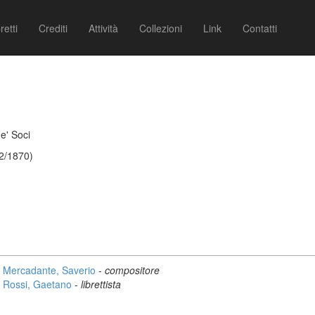
retti
Crediti
Attività
Collezioni
Link
Contatti
e' Soci
2/1870)
Mercadante, Saverio
-
compositore
Rossi, Gaetano
-
librettista