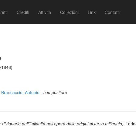
retti
Crediti
Attività
Collezioni
Link
Contatti
e
2/1846)
Brancaccio, Antonio
-
compositore
izionario dell'italianità nell'opera dalle origini al terzo millennio,
[Tori