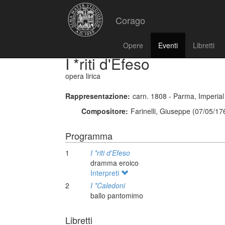
Corago
Opere
Eventi
Libretti
I *riti d'Efeso
opera lirica
Rappresentazione:
carn. 1808 - Parma, Imperial
Compositore:
Farinelli, Giuseppe (07/05/17
Programma
1
I *riti d'Efeso
dramma eroico
Interpreti
2
I *Caledoni
ballo pantomimo
Libretti