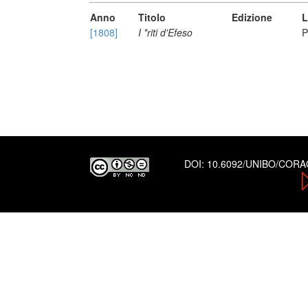
Anno
Titolo
Edizione
L
[1808]
I *riti d'Efeso
P
DOI:
10.6092/UNIBO/COR