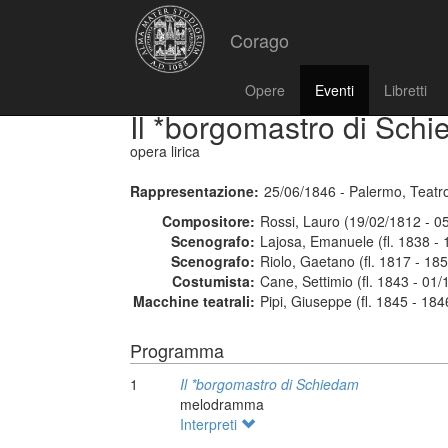
Corago
Opere
Eventi
Libretti
Il *borgomastro di Sch
opera lirica
Rappresentazione:
25/06/1846 - Palermo, Teatr
Compositore:
Rossi, Lauro (19/02/1812 - 0
Scenografo:
Lajosa, Emanuele (fl. 1838 - 
Scenografo:
Riolo, Gaetano (fl. 1817 - 18
Costumista:
Cane, Settimio (fl. 1843 - 01/
Macchine teatrali:
Pipi, Giuseppe (fl. 1845 - 184
Programma
1
Il *borgomastro di Schiedam
melodramma
Interpreti