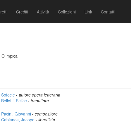
retti
Crediti
Attività
Collezioni
Link
Contatti
 Olimpica
Sofocle
-
autore opera letteraria
Bellotti, Felice
-
traduttore
Pacini, Giovanni
-
compositore
Cabianca, Jacopo
-
librettista