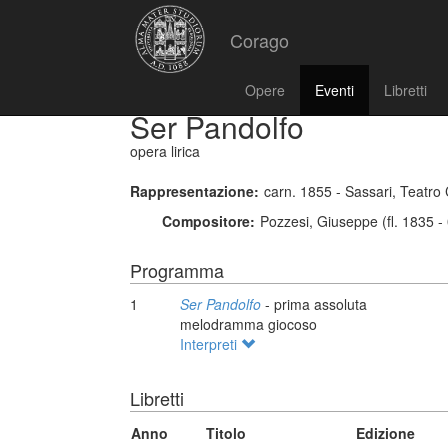
Corago
Opere
Eventi
Libretti
Ser Pandolfo
opera lirica
Rappresentazione:
carn. 1855 - Sassari, Teatro 
Compositore:
Pozzesi, Giuseppe (fl. 1835 -
Programma
1
Ser Pandolfo
- prima assoluta
melodramma giocoso
Interpreti
Libretti
Anno
Titolo
Edizione