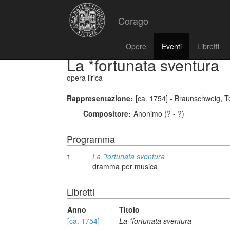
Corago
Opere
Eventi
Libretti
La *fortunata sventura
opera lirica
Rappresentazione:
[ca. 1754] - Braunschweig, T
Compositore:
Anonimo (? - ?)
Programma
1
La *fortunata sventura
dramma per musica
Libretti
Anno
Titolo
[ca. 1754]
La *fortunata sventura